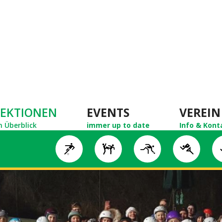
SEKTIONEN
EVENTS
VEREIN
m Überblick
immer up to date
Info & Kont