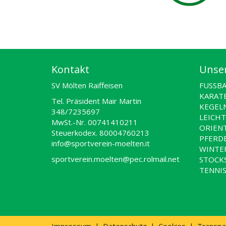
Kontakt
Unser
SV Mölten Raiffeisen
FUSSBA
KARAT
Tel. Präsident Mair Martin
KEGEL
348/7235697
LEICH
MwSt.-Nr. 00741410211
ORIEN
Steuerkodex. 80004760213
PFERD
info@sportverein-moelten.it
WINTE
sportverein.moelten@pec.rolmail.net
STOCK
TENNI
Impressum
|
Datenschutz
|
Cookies
|
Transpa