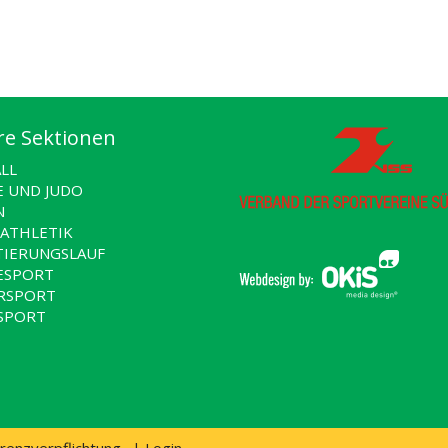
e Sektionen
LL
E UND JUDO
N
TATHLETIK
TIERUNGSLAUF
ESPORT
RSPORT
SPORT
S
renzverpflichtung
|
Login