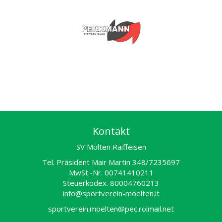
Kontakt
SV Mölten Raiffeisen
Tel. Präsident Mair Martin 348/7235697
MwSt.-Nr. 00741410211
Steuerkodex. 80004760213
info@sportverein-moelten.it
sportverein.moelten@pec.rolmail.net