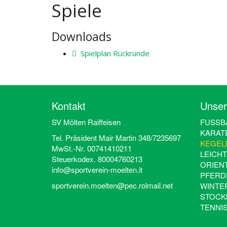
Spiele
Downloads
Spielplan Rückrunde
Kontakt
Unser
SV Mölten Raiffeisen
FUSSBA
KARAT
Tel. Präsident Mair Martin 348/7235697
KEGEL
MwSt.-Nr. 00741410211
LEICHT
Steuerkodex. 80004760213
ORIEN
info@sportverein-moelten.it
PFERD
sportverein.moelten@pec.rolmail.net
WINTE
STOCK
TENNI