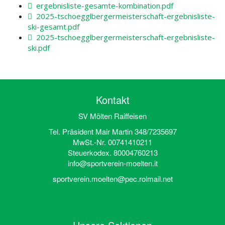
ergebnisliste-gesamte-kombination.pdf
2025-tschoegglbergermeisterschaft-ergebnisliste-
ski-gesamt.pdf
2025-tschoegglbergermeisterschaft-ergebnisliste-
ski.pdf
Kontakt
SV Mölten Raiffeisen
Tel. Präsident Mair Martin 348/7235697
MwSt.-Nr. 00741410211
Steuerkodex. 80004760213
info@sportverein-moelten.it
sportverein.moelten@pec.rolmail.net