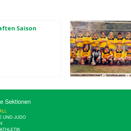
ften Saison
e Sektionen
LL
E UND JUDO
N
ATHLETIK