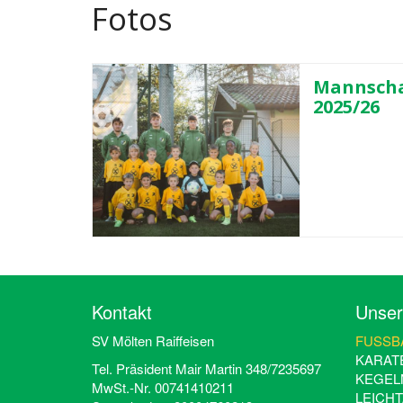
Fotos
Mannscha
2025/26
Kontakt
Unser
SV Mölten Raiffeisen
FUSSBA
KARAT
Tel. Präsident Mair Martin 348/7235697
KEGEL
MwSt.-Nr. 00741410211
LEICHT